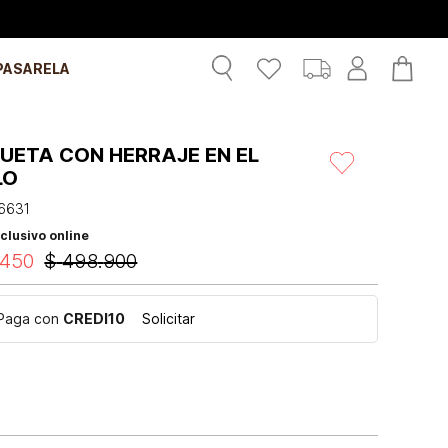
PASARELA
UETA CON HERRAJE EN EL
LO
6631
clusivo online
450
$
498
.
900
Paga con
CREDI10
Solicitar