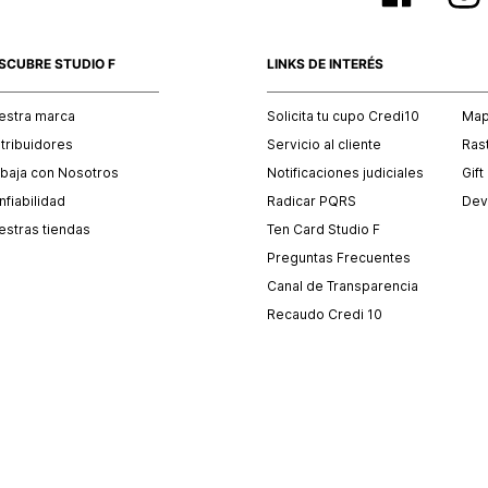
SCUBRE STUDIO F
LINKS DE INTERÉS
estra marca
Solicita tu cupo Credi10
Mapa
stribuidores
Servicio al cliente
Ras
abaja con Nosotros
Notificaciones judiciales
Gift
fiabilidad
Radicar PQRS
Dev
estras tiendas
Ten Card Studio F
Preguntas Frecuentes
Canal de Transparencia
Recaudo Credi 10