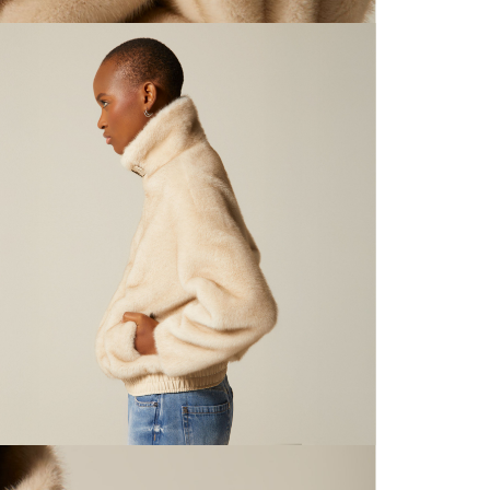
nuestras 
N
mayorista
de compra
que fue e
N
a través
de (15) d
L
Devoluc
N
mismo em
empaque d
N
empaque 
no se vea
El costo 
Recuerda 
agente de
posterior
acordada