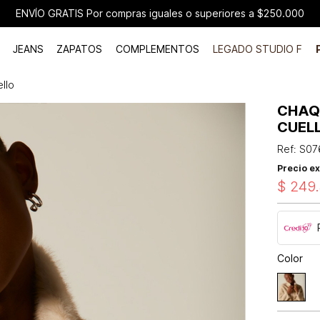
ENVÍO GRATIS Por compras iguales o superiores a $250.000
JEANS
ZAPATOS
COMPLEMENTOS
LEGADO STUDIO F
llo
CHAQ
CUEL
Ref
:
S07
Precio ex
$
249
.
Color