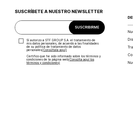
SUSCRÍBETE A NUESTRO NEWSLETTER
DE
SUSCRIBIRME
Nu
Di
Sí autorizo a STF GROUP S.A. el tratamiento de
mis datos personales, de acuerdo a las finalidades
Tr
de su política de tratamiento de datos
personales‎
(Consúltala aquí)
Con
Certifico que he sido informado sobre los términos y
condiciones de la página web‎
(Consúlta aquí los
Nu
términos y condiciones)