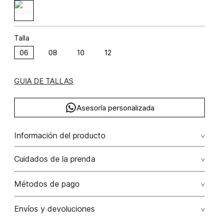
Talla
06
08
10
12
GUIA DE TALLAS
Asesoría personalizada
Información del producto
F36-denim animal escocia (np) algodón 100% 100.00%
Cuidados de la prenda
algodón/cotton
Lavar con colores similares. no secar en máquina. los
Métodos de pago
tonos oscuros suelta color con la fricción. el acabado
rústico de la prenda hace parte del diseño
Tarjetas de crédito: Visa, Dinners, Master Card y American
Envíos y devoluciones
Express.