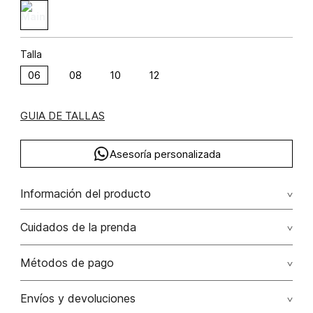
Talla
06
08
10
12
GUIA DE TALLAS
Asesoría personalizada
Información del producto
Chaqueta cuello mao bolsillos frontales algodón 75% acrílica
Cuidados de la prenda
3% poliéster 22% 75.00% algodón/cotton22.00%
poliéster/polyester3.00% acrílica/acrylic
Lavado profesional en seco los tonos oscuros sueltan
Métodos de pago
color con la fricción
Tarjetas de crédito: Visa, Dinners, Master Card y American
Envíos y devoluciones
No lavar
Express.