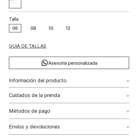
Talla
06
08
10
12
GUIA DE TALLAS
Asesoría personalizada
Información del producto
Chaqueta denim con cristales algodón 100% 100.00%
Cuidados de la prenda
algodón/cotton
Lavar con colores similares. no secar en máquina. los
Métodos de pago
tonos oscuros suelta color con la fricción. el acabado
rústico de la prenda hace parte del diseño
Tarjetas de crédito: Visa, Dinners, Master Card y American
Envíos y devoluciones
Express.
No usar lejia