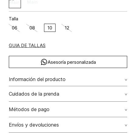
Talla
06
08
10
12
GUIA DE TALLAS
Asesoría personalizada
Información del producto
F45-linea deportiva poliamida 75% elastano 25% 75.00%
Cuidados de la prenda
poliamida/polyamide25.00% elastano/elastane
No dejar en remojo /lavar por separado / no utilizar
Métodos de pago
detergentes con cloro / no retorcer / exprimir/ secado a
la sombra
Tarjetas de crédito: Visa, Dinners, Master Card y American
Envíos y devoluciones
Express.
No usar lejia