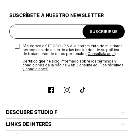
utilizar el mismo empaque en que te entregamos tu pedido o
utilizar un empaque de tu preferencia, sin embargo es
SUSCRÍBETE A NUESTRO NEWSLETTER
importante que el empaque sea el adecuado según la
naturaleza del producto para que no se vea afectada su
integridad durante el proceso de transporte. El costo del
SUSCRIBIRME
transporte será asumido por STF GROUP S.A.
Recuerda que para el trámite del envío deberás contactarte
Sí autorizo a STF GROUP S.A. el tratamiento de mis datos
con un agente de servicio al cliente quien te indicará los
personales, de acuerdo a las finalidades de su política
pasos a seguir y posteriormente programará la recogida del
de tratamiento de datos personales‎
(Consúltala aquí)
producto en la dirección acordada.
Certifico que he sido informado sobre los términos y
condiciones de la página web‎
(Consúlta aquí los términos
y condiciones)
DESCUBRE STUDIO F
LINKS DE INTERÉS