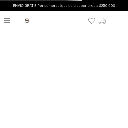
ENVÍO GRATIS Por compras iguales o superiores a $250.000