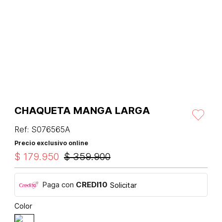
CHAQUETA MANGA LARGA
Ref
:
S076565A
Precio exclusivo online
$
179
.
950
$
359
.
900
Paga con
CREDI10
Solicitar
Color