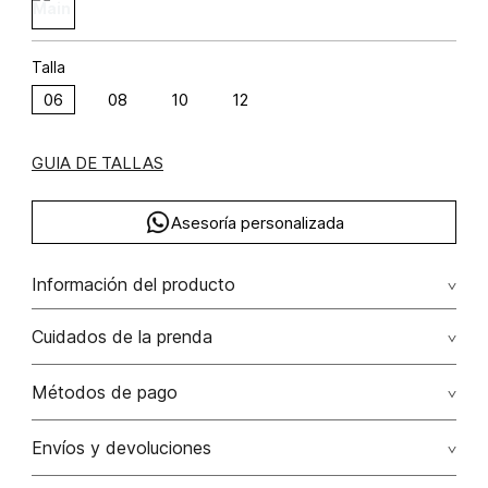
Talla
06
08
10
12
GUIA DE TALLAS
Asesoría personalizada
Información del producto
F39-denim navajo pluma (np) algodón 100% 100.00%
Cuidados de la prenda
algodón/cotton
No remojar. no retorcer / ni exprimir. el acabado rústico de
Métodos de pago
esta prenda hace parte del diseño
Tarjetas de crédito: Visa, Dinners, Master Card y American
Envíos y devoluciones
No usar lejia
Express.