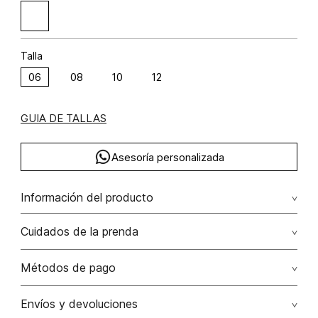
Talla
06
08
10
12
GUIA DE TALLAS
Asesoría personalizada
Información del producto
Chaqueta over size con flecos algodón 100% 100.00%
Cuidados de la prenda
algodón/cotton
Lavar con colores similares. no secar en máquina. los
Métodos de pago
tonos oscuros suelta color con la fricción. el acabado
rústico de la prenda hace parte del diseño
Tarjetas de crédito: Visa, Dinners, Master Card y American
Envíos y devoluciones
Express.