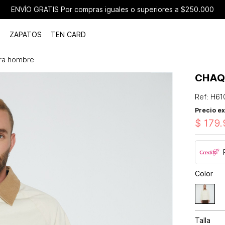
ENVÍO GRATIS Por compras iguales o superiores a $250.000
ZAPATOS
TEN CARD
ra hombre
CHAQ
Ref
:
H61
Precio ex
$
179
.
Color
Talla