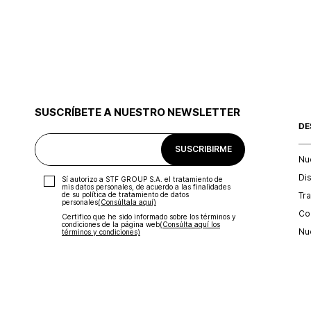
SUSCRÍBETE A NUESTRO NEWSLETTER
DE
SUSCRIBIRME
Nu
Di
Sí autorizo a STF GROUP S.A. el tratamiento de
mis datos personales, de acuerdo a las finalidades
Tr
de su política de tratamiento de datos
personales‎
(Consúltala aquí)
Con
Certifico que he sido informado sobre los términos y
condiciones de la página web‎
(Consúlta aquí los
Nu
términos y condiciones)