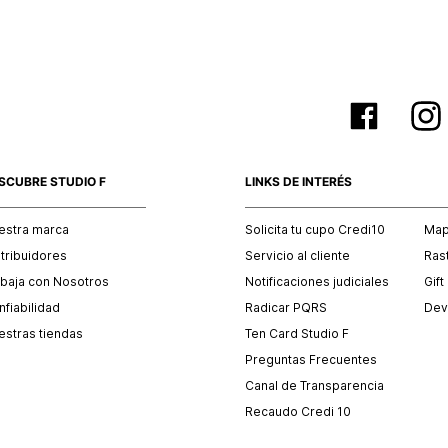
SCUBRE STUDIO F
LINKS DE INTERÉS
estra marca
Solicita tu cupo Credi10
Mapa
stribuidores
Servicio al cliente
Ras
abaja con Nosotros
Notificaciones judiciales
Gift
fiabilidad
Radicar PQRS
Dev
estras tiendas
Ten Card Studio F
Preguntas Frecuentes
Canal de Transparencia
Recaudo Credi 10