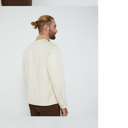
N
mayorista
de compra
que fue e
N
a través
de (15) d
L
Devoluc
N
mismo em
empaque d
N
empaque 
no se vea
El costo 
Recuerda 
agente de
posterior
acordada