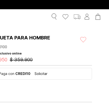
UETA PARA HOMBRE
0100
clusivo online
950
$
359
.
900
Paga con
CREDI10
Solicitar