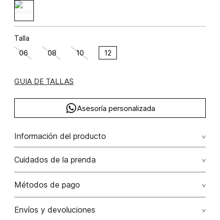
Talla
06
08
10
12
GUIA DE TALLAS
Asesoría personalizada
Información del producto
Chaqueta poliéster 100% 100.00% poliéster/polyester
Cuidados de la prenda
Lavado profesional en seco los tonos oscuros sueltan
Métodos de pago
color con la fricción
Tarjetas de crédito: Visa, Dinners, Master Card y American
Envíos y devoluciones
No lavar
Express.