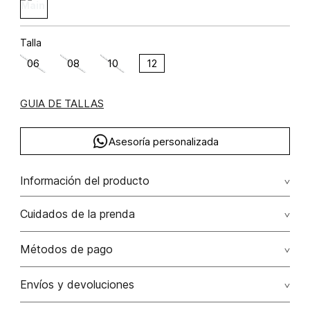
Talla
06
08
10
12
GUIA DE TALLAS
Asesoría personalizada
Información del producto
Chaqueta tipo bomber poliéster recubierto de poliuretano
Cuidados de la prenda
100% 100.00% poliéster recubierto de
poliuretano/polyurethane coated polyester
Lavado profesional en húmedo moderado. no exponer al
Métodos de pago
calor. no exponer a la húmedad. no contacto con
químicos
Tarjetas de crédito: Visa, Dinners, Master Card y American
Envíos y devoluciones
Express.
No lavar