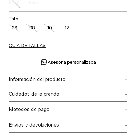
Talla
06
08
10
12
GUIA DE TALLAS
Asesoría personalizada
Información del producto
Chaqueta tipo boomber poliéster recubierto de poliuretano
Cuidados de la prenda
100% 100.00% poliéster recubierto de
poliuretano/polyurethane coated polyester
Lavado profesional en húmedo moderado. no exponer al
Métodos de pago
calor. no exponer a la húmedad. no contacto con
químicos
Tarjetas de crédito: Visa, Dinners, Master Card y American
Envíos y devoluciones
Express.
No lavar