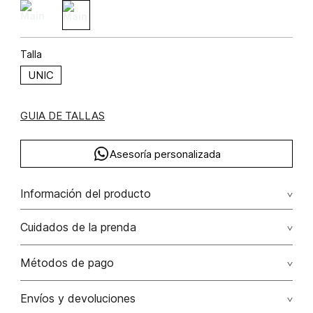
Talla
UNIC
GUIA DE TALLAS
Asesoría personalizada
Información del producto
Collar cadena serpiente dijes set x2
Cuidados de la prenda
Métodos de pago
Tarjetas de crédito: Visa, Dinners, Master Card y American
Envíos y devoluciones
Express.