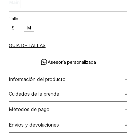
Talla
S
M
GUIA DE TALLAS
Asesoría personalizada
Información del producto
Correa suede taches
Cuidados de la prenda
Solo quitar polvo con paño húmedo
Métodos de pago
No lavar
Tarjetas de crédito: Visa, Dinners, Master Card y American
Envíos y devoluciones
Express.
No usar lejia