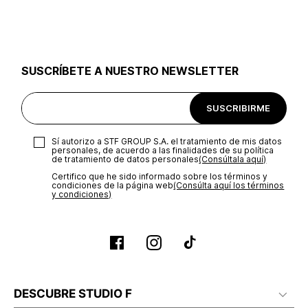
utilizar el mismo empaque en que te entregamos tu pedido o
utilizar un empaque de tu preferencia, sin embargo es
importante que el empaque sea el adecuado según la
naturaleza del producto para que no se vea afectada su
integridad durante el proceso de transporte. El costo del
SUSCRÍBETE A NUESTRO NEWSLETTER
transporte será asumido por STF GROUP S.A.
Recuerda que para el trámite del envío deberás contactarte
SUSCRIBIRME
con un agente de servicio al cliente quien te indicará los
pasos a seguir y posteriormente programará la recogida del
producto en la dirección acordada.
Sí autorizo a STF GROUP S.A. el tratamiento de mis datos
personales, de acuerdo a las finalidades de su política
de tratamiento de datos personales‎
(Consúltala aquí)
Certifico que he sido informado sobre los términos y
condiciones de la página web‎
(Consúlta aquí los términos
y condiciones)
DESCUBRE STUDIO F