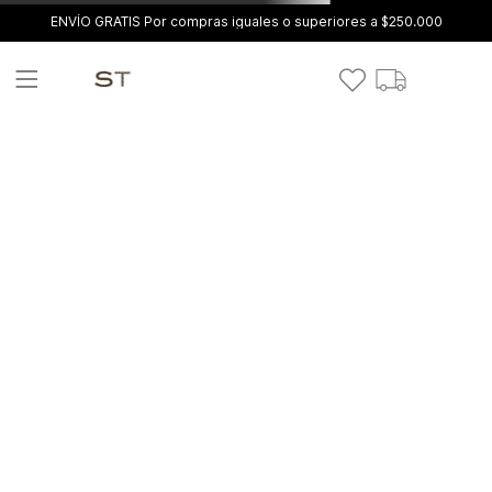
ENVÍO GRATIS Por compras iguales o superiores a $250.000