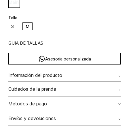
Talla
S
M
GUIA DE TALLAS
Asesoría personalizada
Información del producto
Correa western maxi insumos
Cuidados de la prenda
Solo quitar polvo con paño húmedo
Métodos de pago
No lavar
Tarjetas de crédito: Visa, Dinners, Master Card y American
Envíos y devoluciones
Express.
No usar lejia