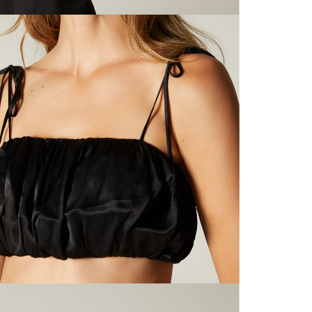
nuestras 
N
mayorista
de compra
que fue e
N
a través
de (15) d
L
Devoluc
S
mismo em
empaque d
empaque 
N
no se vea
El costo 
N
Recuerda 
agente de
posterior
acordada