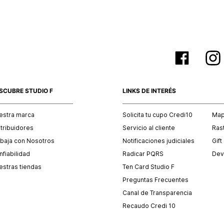
SCUBRE STUDIO F
LINKS DE INTERÉS
estra marca
Solicita tu cupo Credi10
Mapa
stribuidores
Servicio al cliente
Ras
abaja con Nosotros
Notificaciones judiciales
Gift
fiabilidad
Radicar PQRS
Dev
estras tiendas
Ten Card Studio F
Preguntas Frecuentes
Canal de Transparencia
Recaudo Credi 10