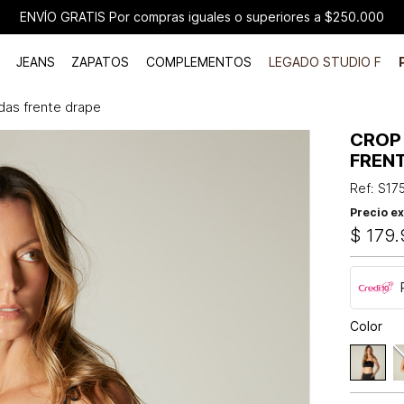
ENVÍO GRATIS Por compras iguales o superiores a $250.000
JEANS
ZAPATOS
COMPLEMENTOS
LEGADO STUDIO F
das frente drape
CROP
FREN
Ref
:
S17
Precio ex
$
179
.
Color