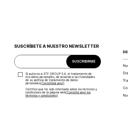
SUSCRÍBETE A NUESTRO NEWSLETTER
DE
SUSCRIBIRME
Nu
Di
Sí autorizo a STF GROUP S.A. el tratamiento de
mis datos personales, de acuerdo a las finalidades
Tr
de su política de tratamiento de datos
personales‎
(Consúltala aquí)
Con
Certifico que he sido informado sobre los términos y
condiciones de la página web‎
(Consúlta aquí los
Nu
términos y condiciones)