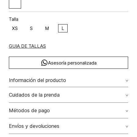
Talla
XS
S
M
L
GUIA DE TALLAS
Asesoría personalizada
Información del producto
Crop top con maxy flor
Cuidados de la prenda
Composición: RAMIO 40% ALGODÓN 35% LINO 25%
Lavado profesional en húmedo (w) planchar con vapor
Métodos de pago
puede causar daño irreversible
Tarjetas de crédito: Visa, Dinners, Master Card y American
Envíos y devoluciones
No lavar
Express.