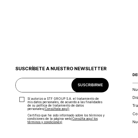
SUSCRÍBETE A NUESTRO NEWSLETTER
DE
SUSCRIBIRME
Nu
Di
Sí autorizo a STF GROUP S.A. el tratamiento de
mis datos personales, de acuerdo a las finalidades
Tr
de su política de tratamiento de datos
personales‎
(Consúltala aquí)
Con
Certifico que he sido informado sobre los términos y
condiciones de la página web‎
(Consúlta aquí los
Nu
términos y condiciones)