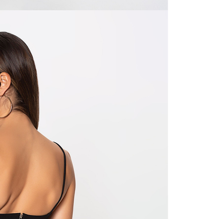
N
mayorista
de compra
que fue e
N
a través
de (15) d
N
Devoluc
L
mismo em
empaque d
empaque 
S
no se vea
El costo 
N
Recuerda 
agente de
posterior
acordada