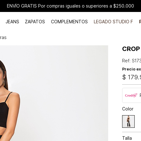
ENVÍO GRATIS Por compras iguales o superiores a $250.000
JEANS
ZAPATOS
COMPLEMENTOS
LEGADO STUDIO F
iras
CROP 
Ref
:
S17
Precio ex
$
179
.
Color
Talla