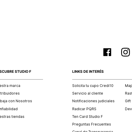
SCUBRE STUDIO F
LINKS DE INTERÉS
estra marca
Solicita tu cupo Credi10
Mapa
stribuidores
Servicio al cliente
Ras
abaja con Nosotros
Notificaciones judiciales
Gift
fiabilidad
Radicar PQRS
Dev
estras tiendas
Ten Card Studio F
Preguntas Frecuentes
Canal de Transparencia