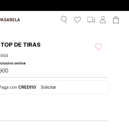
PASARELA
TOP DE TIRAS
3944
clusivo online
900
Paga con
CREDI10
Solicitar