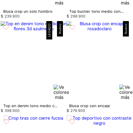
Blusa crop un solo hombro
Top bustier tono medio con flores 3d
$
239
.
900
$
298
.
900
LEGADO
Nuevo
Nuevo
Top en denim tono medio con flores 3d
Blusa crop con encaje
$
398
.
900
$
279
.
900