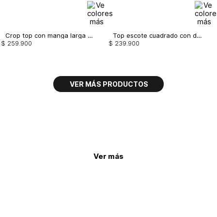
Crop top con manga larga con bolero en e
Top escote cuadrado con detalle de crist
$
259
.
900
$
239
.
900
Ver más