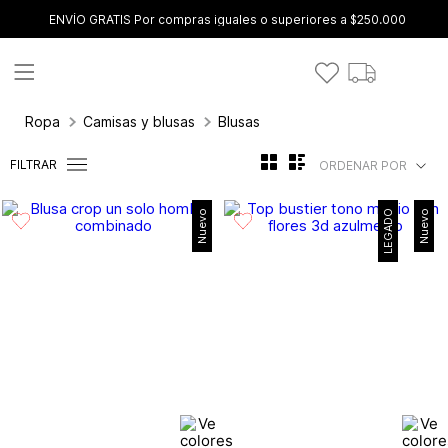
ENVÍO GRATIS Por compras iguales o superiores a $250.000
Ropa
Camisas y blusas
Blusas
FILTRAR
ORDENAR POR
Nuevo
LEGADO
Nuevo