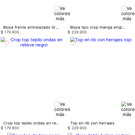
Blusa frente entrelazado tira de anudar
Blusa tipo crop manga englobada
$
179
.
900
$
239
.
900
Crop top tejido ondas en relieve
Top en rib con herrajes
$
179
.
900
$
229
.
900