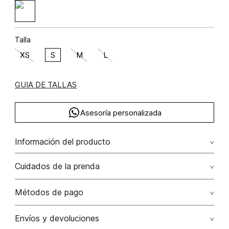
Talla
XS
S
M
L
GUIA DE TALLAS
Asesoría personalizada
Información del producto
Cuidados de la prenda
No dejar en remojo /lavar por separado / no utilizar
Métodos de pago
detergentes con cloro / no retorcer / exprimir/ secado a
la sombra
Tarjetas de crédito: Visa, Dinners, Master Card y American
Envíos y devoluciones
Express.