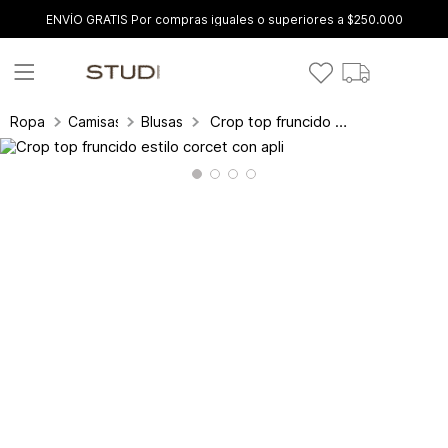
ENVÍO GRATIS Por compras iguales o superiores a $250.000
Crop top fruncido estilo corcet con apli
Ropa
Camisas y blusas
Blusas