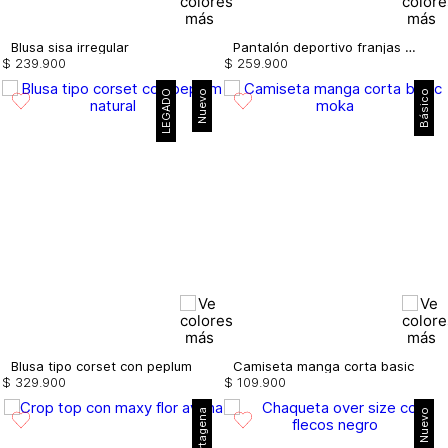
Blusa sisa irregular
Pantalón deportivo franjas en el lateral
$
239
.
900
$
259
.
900
LEGADO
Nuevo
Básico
Blusa tipo corset con peplum
Camiseta manga corta basic
$
329
.
900
$
109
.
900
Nuevo