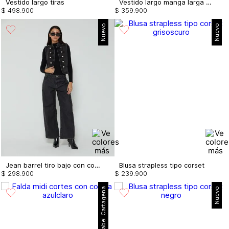
Vestido largo tiras
Vestido largo manga larga con drapeado
$
498
.
900
$
359
.
900
Nuevo
Nuevo
Jean barrel tiro bajo con cortes
Blusa strapless tipo corset
$
298
.
900
$
239
.
900
Mabel Cartagena
Nuevo