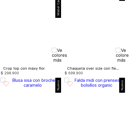
Mabel Cartagena
Crop top con maxy flor
Chaqueta over size con flecos
$
298
.
900
$
698
.
900
Nuevo
Nuevo