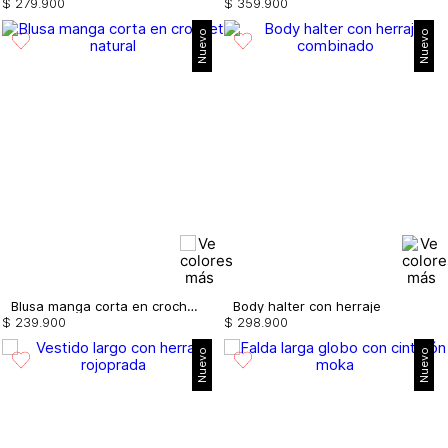
$
279
.
900
$
359
.
900
Nuevo
Nuevo
Blusa manga corta en crochet
Body halter con herraje
$
239
.
900
$
298
.
900
Nuevo
Nuevo