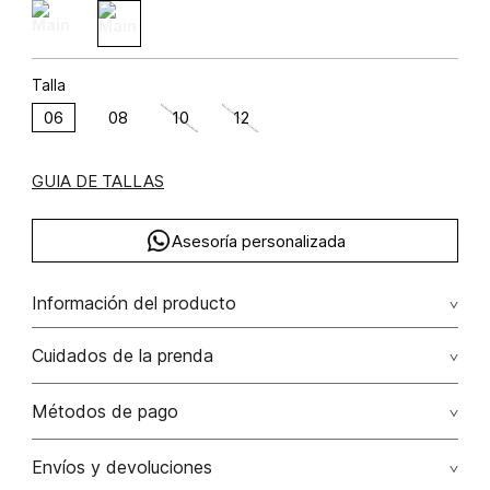
Talla
06
08
10
12
GUIA DE TALLAS
Asesoría personalizada
Información del producto
poliéster 92% elastano 8% 92.00% poliéster/polyester8.00%
Cuidados de la prenda
elastano/elastane
No dejar en remojo /lavar por separado / no utilizar
Métodos de pago
detergentes con cloro / no retorcer / exprimir/ secado a
la sombra
Tarjetas de crédito: Visa, Dinners, Master Card y American
Envíos y devoluciones
Express.