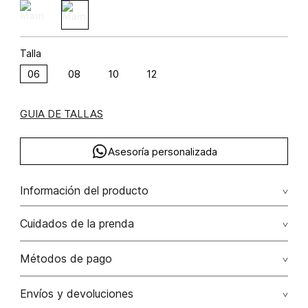
Talla
06
08
10
12
GUIA DE TALLAS
Asesoría personalizada
Información del producto
Enterizo largo palazo escote en v viscosa 59% poliéster 41%
Cuidados de la prenda
59.00% viscosa/viscose41.00% poliéster/polyester
Lavar a mano por separado / no dejar en remojo / no
Métodos de pago
retorcer / no planchar con vapor puede causar daño
irreversible
Tarjetas de crédito: Visa, Dinners, Master Card y American
Envíos y devoluciones
Express.