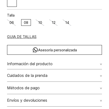
Talla
06
08
10
12
14
GUIA DE TALLAS
Asesoría personalizada
Información del producto
Enterizo largo palazo viscosa 80% poliamida 20% 80.00%
Cuidados de la prenda
viscosa/viscose20.00% poliamida/polyamide
Lavar a mano por separado / no dejar en remojo / no
Métodos de pago
retorcer / no planchar con vapor puede causar daño
irreversible
Tarjetas de crédito: Visa, Dinners, Master Card y American
Envíos y devoluciones
Express.
No usar lejia