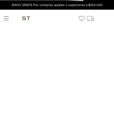
ENVÍO GRATIS Por compras iguales o superiores a $250.000