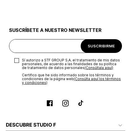
utilizar el mismo empaque en que te entregamos tu pedido o
utilizar un empaque de tu preferencia, sin embargo es
importante que el empaque sea el adecuado según la
naturaleza del producto para que no se vea afectada su
integridad durante el proceso de transporte. El costo del
SUSCRÍBETE A NUESTRO NEWSLETTER
transporte será asumido por STF GROUP S.A.
Recuerda que para el trámite del envío deberás contactarte
SUSCRIBIRME
con un agente de servicio al cliente quien te indicará los
pasos a seguir y posteriormente programará la recogida del
producto en la dirección acordada.
Sí autorizo a STF GROUP S.A. el tratamiento de mis datos
personales, de acuerdo a las finalidades de su política
de tratamiento de datos personales‎
(Consúltala aquí)
Certifico que he sido informado sobre los términos y
condiciones de la página web‎
(Consúlta aquí los términos
y condiciones)
DESCUBRE STUDIO F