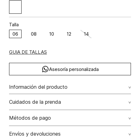
Talla
06
08
10
12
14
GUIA DE TALLAS
Asesoría personalizada
Información del producto
Enterizo palazo manga sisa lino 55% rayón 45% 55.00%
Cuidados de la prenda
lino/linen45.00% rayón/rayon
Lavar a mano por separado / no dejar en remojo / no
Métodos de pago
retorcer / no planchar con vapor puede causar daño
irreversible
Tarjetas de crédito: Visa, Dinners, Master Card y American
Envíos y devoluciones
Express.