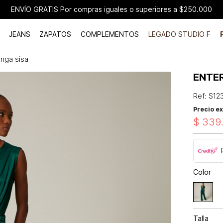
ENVÍO GRATIS Por compras iguales o superiores a $250.000
JEANS
ZAPATOS
COMPLEMENTOS
LEGADO STUDIO F
nga sisa
ENTE
Ref
:
S12
Precio ex
$
339
Color
Talla