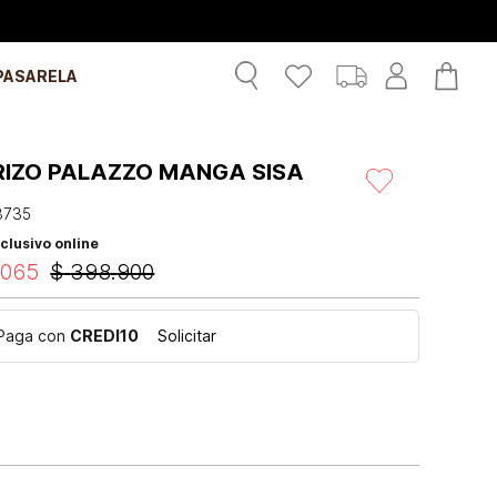
PASARELA
RIZO PALAZZO MANGA SISA
3735
clusivo online
.
065
$
398
.
900
Paga con
CREDI10
Solicitar