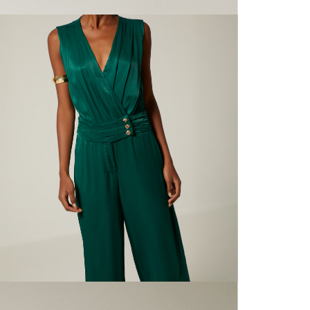
N
mayorista
de compra
que fue e
N
a través
de (15) d
L
Devoluc
S
mismo em
empaque d
empaque 
N
no se vea
El costo 
N
Recuerda 
agente de
posterior
acordada