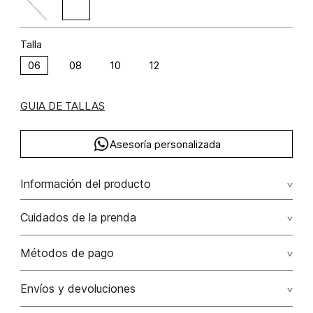
Talla
06
08
10
12
GUIA DE TALLAS
Asesoría personalizada
Información del producto
Enterizo short con encajes crochet lino 100% 100.00%
Cuidados de la prenda
lino/linen
Lavado profesional en húmedo (w) planchar con vapor
Métodos de pago
puede causar daño irreversible
Tarjetas de crédito: Visa, Dinners, Master Card y American
Envíos y devoluciones
No lavar
Express.