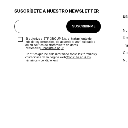
SUSCRÍBETE A NUESTRO NEWSLETTER
DE
SUSCRIBIRME
Nu
Di
Sí autorizo a STF GROUP S.A. el tratamiento de
mis datos personales, de acuerdo a las finalidades
Tr
de su política de tratamiento de datos
personales‎
(Consúltala aquí)
Con
Certifico que he sido informado sobre los términos y
condiciones de la página web‎
(Consúlta aquí los
Nu
términos y condiciones)