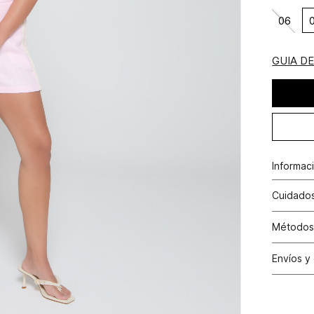
06
GUIA D
Informac
Enterizo
Cuidados
Composi
Lavado p
Métodos
causar d
Tarjetas 
Envíos y
N
Tarjetas 
Cambio
Otros: Pa
N
productos
nuestras 