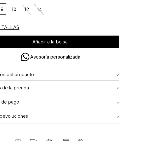
08
10
12
14
E TALLAS
Añadir a la bolsa
Asesoría personalizada
ión del producto
 short con pasamaneria
 de la prenda
ción: RAMIO 40% ALGODÓN 35% LINO 25%
rofesional en húmedo (w) planchar con vapor puede
 de pago
año irreversible
de crédito: Visa, Dinners, Master Card y American Express.
 devoluciones
o lavar
débito: Maestro, Electron.
s
: Si deseas hacer el cambio de alguno de nuestros
go bancario y Efecty.
o usar lejia
, lo puedes hacer de dos maneras: En cualquiera de
tiendas STUDIO F del país excepto franquicias, tiendas