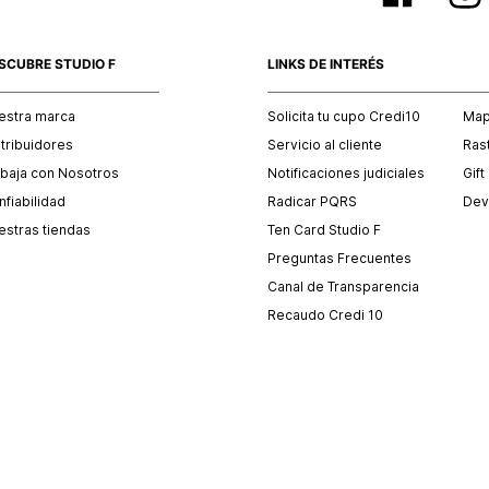
SCUBRE STUDIO F
LINKS DE INTERÉS
estra marca
Solicita tu cupo Credi10
Mapa
stribuidores
Servicio al cliente
Ras
abaja con Nosotros
Notificaciones judiciales
Gift
fiabilidad
Radicar PQRS
Dev
estras tiendas
Ten Card Studio F
Preguntas Frecuentes
Canal de Transparencia
Recaudo Credi 10