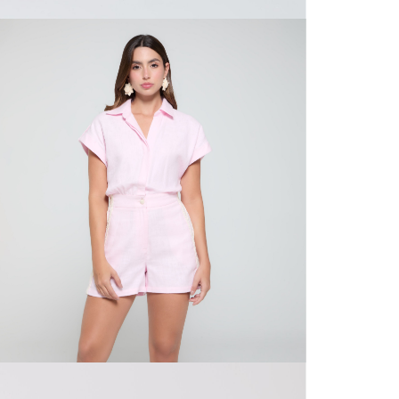
N
mayorista
de compra
que fue e
N
a través
de (15) d
N
Devoluc
S
mismo em
empaque d
empaque 
N
no se vea
El costo 
L
Recuerda 
agente de
posterior
acordada