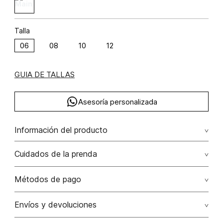
Talla
06
08
10
12
GUIA DE TALLAS
Asesoría personalizada
Información del producto
Enterizo un solo hombro viscosa 75% elastano 3% poliamida
Cuidados de la prenda
22% 75.00% viscosa/viscose22.00%
poliamida/polyamide3.00% elastano/elastane
No dejar en remojo /lavar por separado / no utilizar
Métodos de pago
detergentes con cloro / no retorcer / exprimir/ secado a
la sombra
Tarjetas de crédito: Visa, Dinners, Master Card y American
Envíos y devoluciones
Express.
No usar lejia