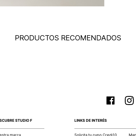
nuestras 
N
mayorista
de compra
que fue e
N
a través
de (15) d
N
PRODUCTOS RECOMENDADOS
Devoluc
N
mismo em
empaque d
empaque 
N
no se vea
El costo 
L
Recuerda 
agente de
posterior
acordada
SCUBRE STUDIO F
LINKS DE INTERÉS
estra marca
Solicita tu cupo Credi10
Mapa