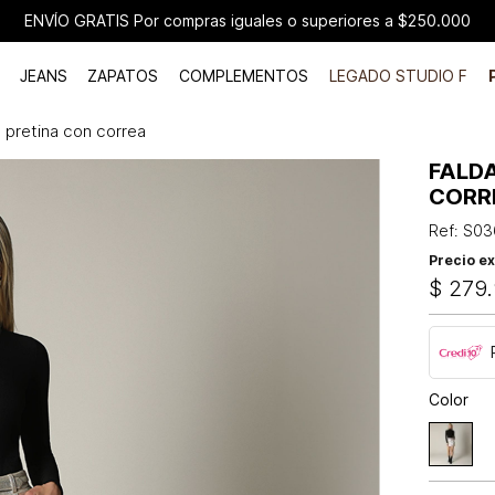
ENVÍO GRATIS Por compras iguales o superiores a $250.000
JEANS
ZAPATOS
COMPLEMENTOS
LEGADO STUDIO F
 pretina con correa
FALD
CORR
Ref
:
S03
Precio ex
$
279
.
Color