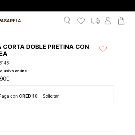
PASARELA
A CORTA DOBLE PRETINA CON
EA
6146
clusivo online
900
Paga con
CREDI10
Solicitar