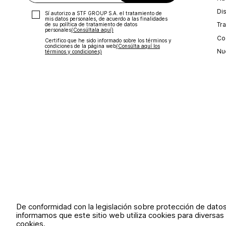
Di
Sí autorizo a STF GROUP S.A. el tratamiento de
mis datos personales, de acuerdo a las finalidades
Tr
de su política de tratamiento de datos
personales‎
(Consúltala aquí)
Con
Certifico que he sido informado sobre los términos y
condiciones de la página web‎
(Consúlta aquí los
Nu
términos y condiciones)
De conformidad con la legislación sobre protección de dato
informamos que este sitio web utiliza cookies para diversas 
cookies.