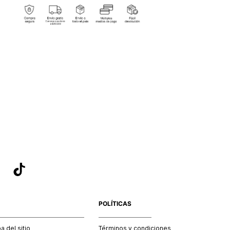
tiendas STUDIO F del país excepto franquicias, tiendas
o secar en maquina secadora
s y tiendas ubicadas en Falabella; presentando tu factura
, en un plazo calendario de (30) días luego de la fecha en
fectuada la compra, (consulta aquí la tienda más cercana) o
o planchar
 de nuestra página web
www.studiof.com.co
, en un plazo
ías calendario luego de la entrega del producto.
o usar blanqueador
ión
: Para hacer la devolución del envío puedes utilizar el
o usar abrillantadores opticos
paque en que te entregamos tu pedido o utilizar un
e tu preferencia, sin embargo es importante que el
sea el adecuado según la naturaleza del producto para que
o lavado en seco
 afectada su integridad durante el proceso de transporte.
del transporte será asumido por STF GROUP S.A.
avado profesional en humedo
que para el trámite del envío deberás contactarte con un
 servicio al cliente quien te indicará los pasos a seguir y
mente programará la recogida del producto en la dirección
.
POLÍTICAS
 del sitio
Términos y condiciones