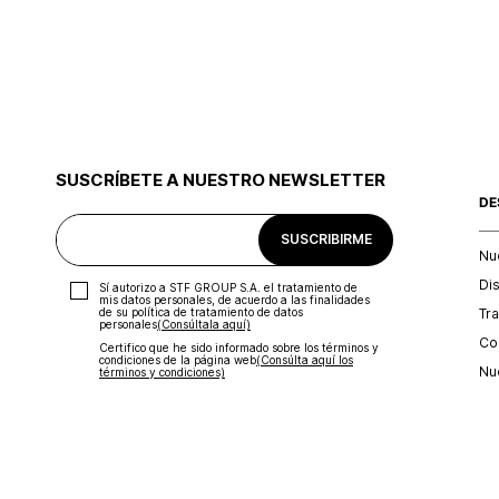
SUSCRÍBETE A NUESTRO NEWSLETTER
DE
SUSCRIBIRME
Nu
Di
Sí autorizo a STF GROUP S.A. el tratamiento de
mis datos personales, de acuerdo a las finalidades
Tr
de su política de tratamiento de datos
personales‎
(Consúltala aquí)
Con
Certifico que he sido informado sobre los términos y
condiciones de la página web‎
(Consúlta aquí los
Nu
términos y condiciones)