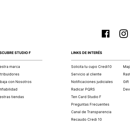
SCUBRE STUDIO F
LINKS DE INTERÉS
estra marca
Solicita tu cupo Credi10
Mapa
stribuidores
Servicio al cliente
Ras
abaja con Nosotros
Notificaciones judiciales
Gift
fiabilidad
Radicar PQRS
Dev
estras tiendas
Ten Card Studio F
Preguntas Frecuentes
Canal de Transparencia
Recaudo Credi 10