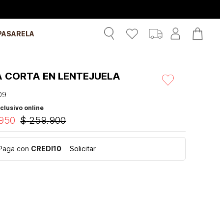
PASARELA
A CORTA EN LENTEJUELA
09
clusivo online
950
$
259
.
900
Paga con
CREDI10
Solicitar