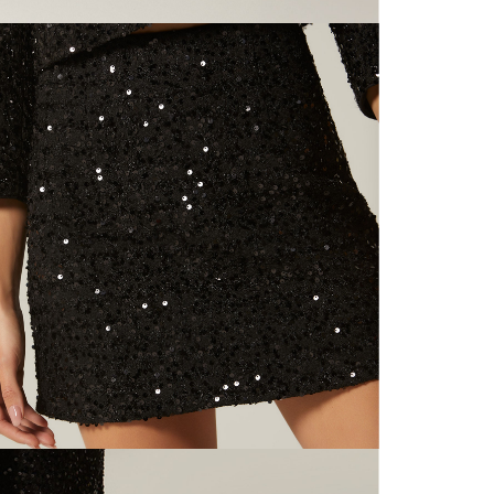
N
mayorista
de compra
que fue e
N
a través
de (15) d
L
Devoluc
N
mismo em
empaque d
N
empaque 
no se vea
El costo 
Recuerda 
agente de
posterior
acordada