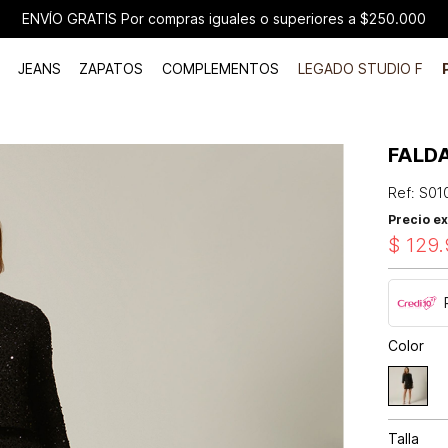
ENVÍO GRATIS Por compras iguales o superiores a $250.000
JEANS
ZAPATOS
COMPLEMENTOS
LEGADO STUDIO F
FALD
Ref
:
S01
Precio ex
$
129
.
Color
Talla