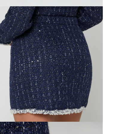
N
mayorista
de compra
que fue e
N
a través
de (15) d
L
Devoluc
N
mismo em
empaque d
N
empaque 
no se vea
El costo 
Recuerda 
agente de
posterior
acordada