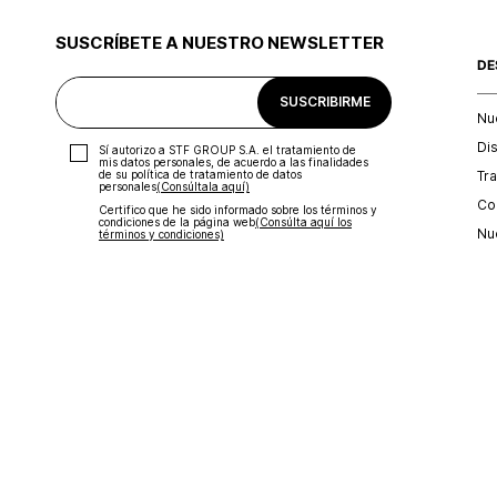
SUSCRÍBETE A NUESTRO NEWSLETTER
DE
SUSCRIBIRME
Nu
Di
Sí autorizo a STF GROUP S.A. el tratamiento de
mis datos personales, de acuerdo a las finalidades
Tr
de su política de tratamiento de datos
personales‎
(Consúltala aquí)
Con
Certifico que he sido informado sobre los términos y
condiciones de la página web‎
(Consúlta aquí los
Nu
términos y condiciones)