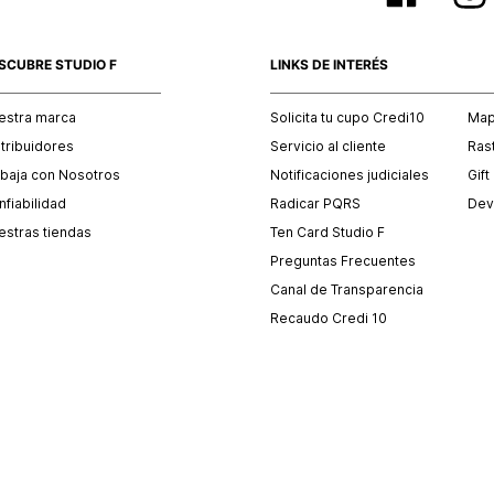
SCUBRE STUDIO F
LINKS DE INTERÉS
estra marca
Solicita tu cupo Credi10
Mapa
stribuidores
Servicio al cliente
Ras
abaja con Nosotros
Notificaciones judiciales
Gift
fiabilidad
Radicar PQRS
Dev
estras tiendas
Ten Card Studio F
Preguntas Frecuentes
Canal de Transparencia
Recaudo Credi 10