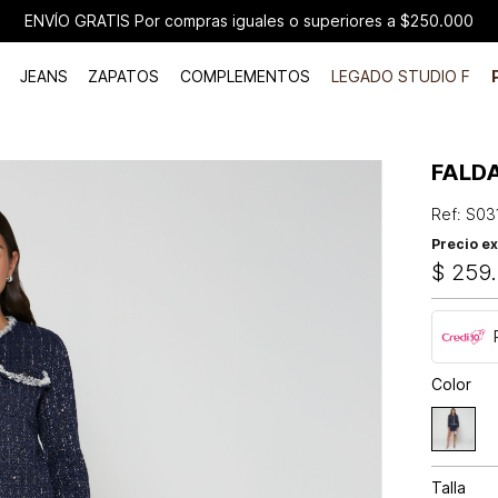
ENVÍO GRATIS Por compras iguales o superiores a $250.000
JEANS
ZAPATOS
COMPLEMENTOS
LEGADO STUDIO F
FALD
Ref
:
S03
Precio ex
$
259
.
Color
Talla