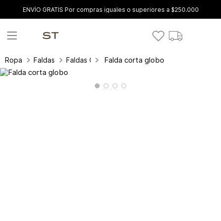
ENVÍO GRATIS Por compras iguales o superiores a $250.000
Falda corta globo
Ropa
Faldas
Faldas Cortas