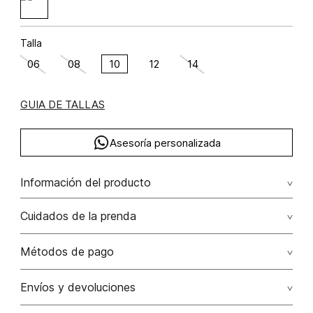
Talla
06
08
10
12
14
GUIA DE TALLAS
Asesoría personalizada
Información del producto
Lino 100%
Cuidados de la prenda
Lavado profesional en húmedo (w) planchar con vapor
Métodos de pago
puede causar daño irreversible
Tarjetas de crédito: Visa, Dinners, Master Card y American
Envíos y devoluciones
No lavar
Express.