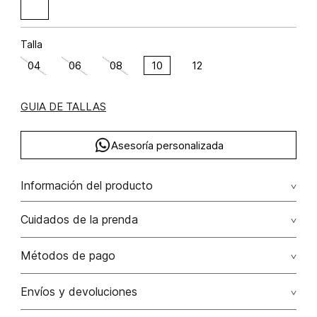
Talla
04
06
08
10
12
GUIA DE TALLAS
Asesoría personalizada
Información del producto
poliéster 97% elastano 3% 97.00% poliéster/polyester3.00%
Cuidados de la prenda
elastano/elastane
Lavado profesional en seco los tonos oscuros sueltan
Métodos de pago
color con la fricción
Tarjetas de crédito: Visa, Dinners, Master Card y American
Envíos y devoluciones
No lavar
Express.