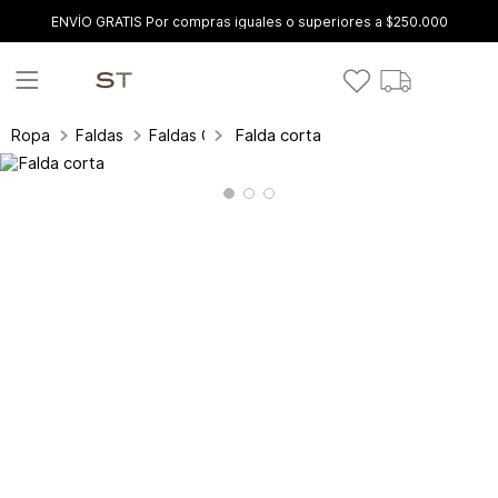
ENVÍO GRATIS Por compras iguales o superiores a $250.000
Falda corta
Ropa
Faldas
Faldas Cortas