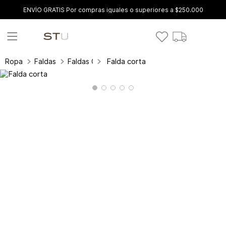
ENVÍO GRATIS Por compras iguales o superiores a $250.000
Falda corta
Ropa
Faldas
Faldas Cortas