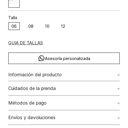
Talla
06
08
10
12
GUIA DE TALLAS
Asesoría personalizada
Información del producto
Falda corta poliéster 87% poliamida 13% 87.00%
Cuidados de la prenda
poliéster/polyester13.00% poliamida/polyamide
No dejar en remojo /lavar por separado / no utilizar
Métodos de pago
detergentes con cloro / no retorcer / exprimir/ secado a
la sombra
Tarjetas de crédito: Visa, Dinners, Master Card y American
Envíos y devoluciones
Express.
No usar lejia