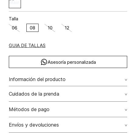
Talla
06
08
10
12
GUIA DE TALLAS
Asesoría personalizada
Información del producto
Falda lapiz con abertura algodón 50% poliamida 48% elastano
Cuidados de la prenda
2% 50.00% algodón/cotton48.00% poliamida/polyamide2.00%
elastano/elastane
Lavar a mano por separado / no dejar en remojo / no
Métodos de pago
retorcer / no planchar con vapor puede causar daño
irreversible
Tarjetas de crédito: Visa, Dinners, Master Card y American
Envíos y devoluciones
Express.
No usar lejia