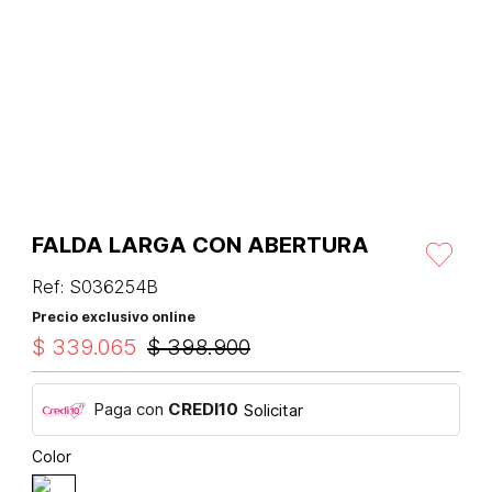
FALDA LARGA CON ABERTURA
Ref
:
S036254B
Precio exclusivo online
$
339
.
065
$
398
.
900
Paga con
CREDI10
Solicitar
Color