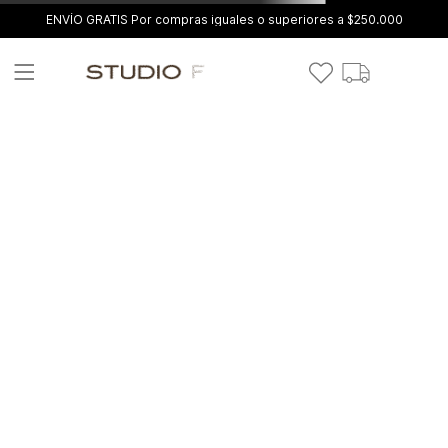
ENVÍO GRATIS Por compras iguales o superiores a $250.000