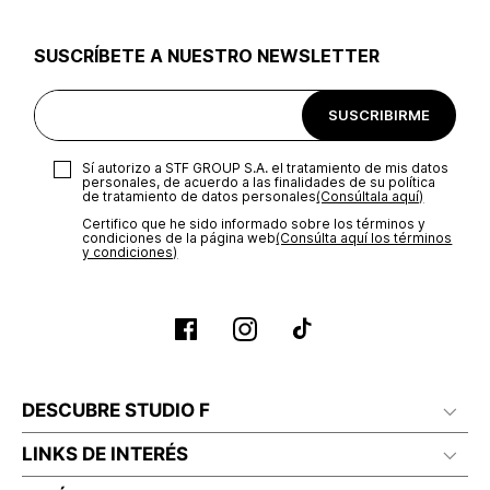
utilizar el mismo empaque en que te entregamos tu pedido o
utilizar un empaque de tu preferencia, sin embargo es
SUSCRÍBETE A NUESTRO NEWSLETTER
importante que el empaque sea el adecuado según la
naturaleza del producto para que no se vea afectada su
integridad durante el proceso de transporte. El costo del
SUSCRIBIRME
transporte será asumido por STF GROUP S.A.
Recuerda que para el trámite del envío deberás contactarte
Sí autorizo a STF GROUP S.A. el tratamiento de mis datos
con un agente de servicio al cliente quien te indicará los
personales, de acuerdo a las finalidades de su política
pasos a seguir y posteriormente programará la recogida del
de tratamiento de datos personales‎
(Consúltala aquí)
producto en la dirección acordada.
Certifico que he sido informado sobre los términos y
condiciones de la página web‎
(Consúlta aquí los términos
y condiciones)
DESCUBRE STUDIO F
LINKS DE INTERÉS