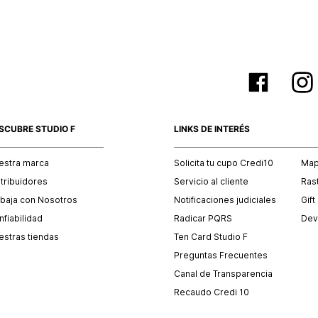
SCUBRE STUDIO F
LINKS DE INTERÉS
estra marca
Solicita tu cupo Credi10
Mapa
stribuidores
Servicio al cliente
Ras
abaja con Nosotros
Notificaciones judiciales
Gift
fiabilidad
Radicar PQRS
Dev
estras tiendas
Ten Card Studio F
Preguntas Frecuentes
Canal de Transparencia
Recaudo Credi 10