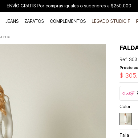
ENVÍO GRATIS Por compras iguales o superiores a $250.000
JEANS
ZAPATOS
COMPLEMENTOS
LEGADO STUDIO F
nsumo
FALD
Ref
:
S03
Precio ex
$
305
.
Color
Talla