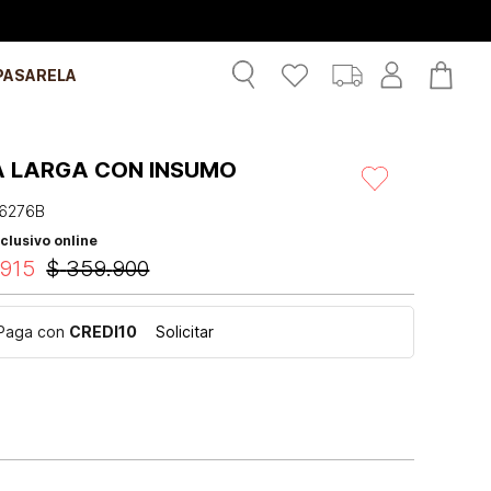
PASARELA
A LARGA CON INSUMO
6276B
clusivo online
915
$
359
.
900
Paga con
CREDI10
Solicitar