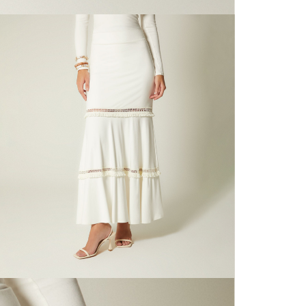
N
mayorista
de compra
que fue e
N
a través
de (15) d
N
Devoluc
S
mismo em
empaque d
empaque 
N
no se vea
El costo 
L
Recuerda 
agente de
posterior
acordada