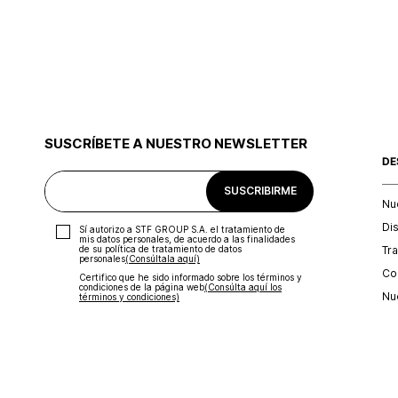
SUSCRÍBETE A NUESTRO NEWSLETTER
DE
SUSCRIBIRME
Nu
Di
Sí autorizo a STF GROUP S.A. el tratamiento de
mis datos personales, de acuerdo a las finalidades
Tr
de su política de tratamiento de datos
personales‎
(Consúltala aquí)
Con
Certifico que he sido informado sobre los términos y
condiciones de la página web‎
(Consúlta aquí los
Nu
términos y condiciones)