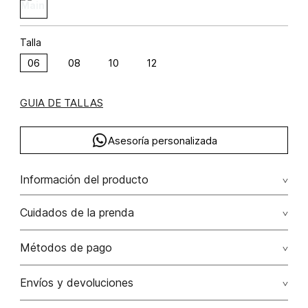
Talla
06
08
10
12
GUIA DE TALLAS
Asesoría personalizada
Información del producto
C46-cabanas beach lino 100% 100.00% lino/linen
Cuidados de la prenda
Lavado profesional en húmedo (w) planchar con vapor
Métodos de pago
puede causar daño irreversible
Tarjetas de crédito: Visa, Dinners, Master Card y American
Envíos y devoluciones
No lavar
Express.