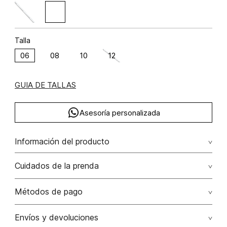
Talla
06
08
10
12
GUIA DE TALLAS
Asesoría personalizada
Información del producto
Falda larga correa color para mujer rayón 100% 100.00%
Cuidados de la prenda
rayón/rayon
Lavar a mano por separado / no dejar en remojo / no
Métodos de pago
retorcer / no planchar con vapor puede causar daño
irreversible
Tarjetas de crédito: Visa, Dinners, Master Card y American
Envíos y devoluciones
Express.