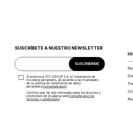
SUSCRÍBETE A NUESTRO NEWSLETTER
DE
SUSCRIBIRME
Nu
Di
Sí autorizo a STF GROUP S.A. el tratamiento de
mis datos personales, de acuerdo a las finalidades
Tr
de su política de tratamiento de datos
personales‎
(Consúltala aquí)
Con
Certifico que he sido informado sobre los términos y
condiciones de la página web‎
(Consúlta aquí los
Nu
términos y condiciones)