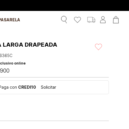
PASARELA
A LARGA DRAPEADA
6365C
clusivo online
900
Paga con
CREDI10
Solicitar