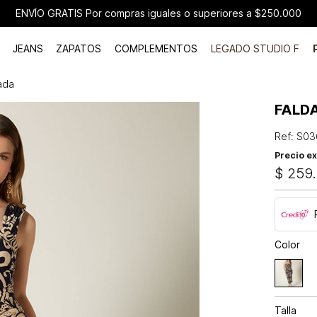
ENVÍO GRATIS Por compras iguales o superiores a $250.000
JEANS
ZAPATOS
COMPLEMENTOS
LEGADO STUDIO F
ada
FALD
Ref
:
S03
Precio ex
$
259
.
Color
Talla