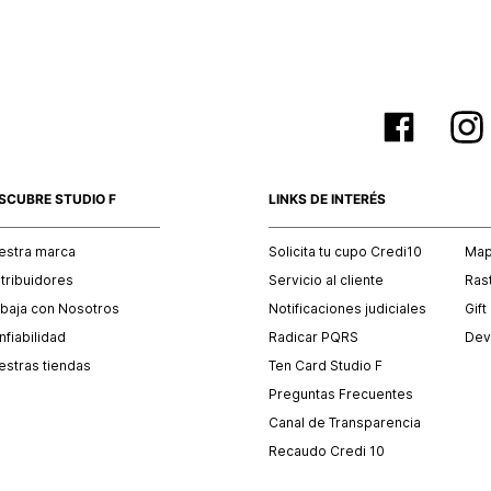
SCUBRE STUDIO F
LINKS DE INTERÉS
estra marca
Solicita tu cupo Credi10
Mapa
stribuidores
Servicio al cliente
Ras
abaja con Nosotros
Notificaciones judiciales
Gift
fiabilidad
Radicar PQRS
Dev
estras tiendas
Ten Card Studio F
Preguntas Frecuentes
Canal de Transparencia
Recaudo Credi 10