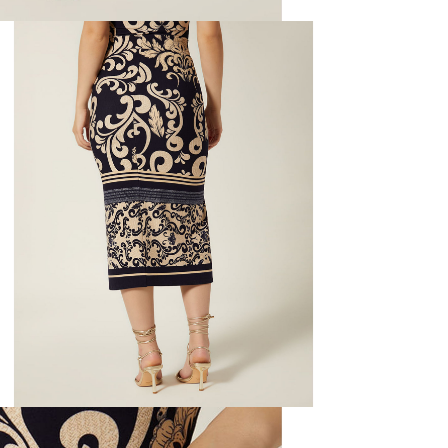
N
mayorista
de compra
que fue e
N
a través
de (15) d
L
Devoluc
S
mismo em
empaque d
empaque 
N
no se vea
El costo 
N
Recuerda 
agente de
posterior
acordada