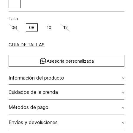
Talla
06
08
10
12
GUIA DE TALLAS
Asesoría personalizada
Información del producto
Falda larga encaje en cortes algodón 100% 100.00%
Cuidados de la prenda
algodón/cotton
Lavar a mano por separado / no dejar en remojo / no
Métodos de pago
retorcer / no planchar con vapor puede causar daño
irreversible
Tarjetas de crédito: Visa, Dinners, Master Card y American
Envíos y devoluciones
Express.
No usar lejia