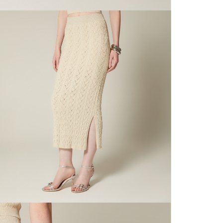
N
mayorista
de compra
que fue e
N
a través
de (15) d
N
Devoluc
L
mismo em
empaque d
empaque 
S
no se vea
El costo 
S
Recuerda 
agente de
posterior
acordada