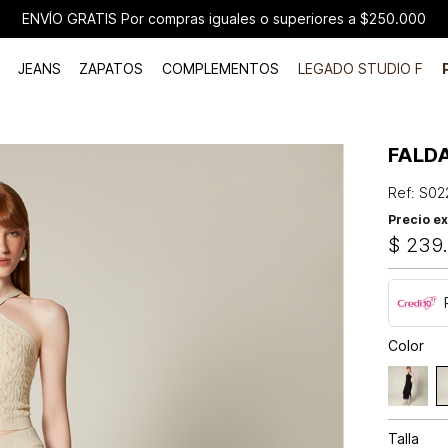
ENVÍO GRATIS Por compras iguales o superiores a $250.000
JEANS
ZAPATOS
COMPLEMENTOS
LEGADO STUDIO F
FALD
Ref
:
S02
Precio ex
$
239
Color
Talla