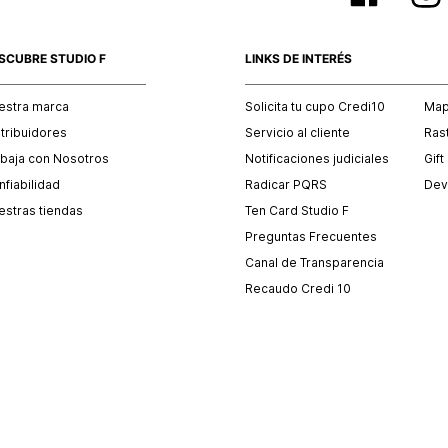
SCUBRE STUDIO F
LINKS DE INTERÉS
estra marca
Solicita tu cupo Credi10
Mapa
stribuidores
Servicio al cliente
Ras
abaja con Nosotros
Notificaciones judiciales
Gift
fiabilidad
Radicar PQRS
Dev
estras tiendas
Ten Card Studio F
Preguntas Frecuentes
Canal de Transparencia
Recaudo Credi 10