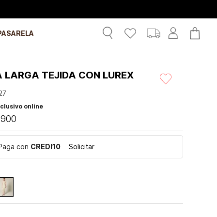
PASARELA
A LARGA TEJIDA CON LUREX
27
clusivo online
.
900
Paga con
CREDI10
Solicitar