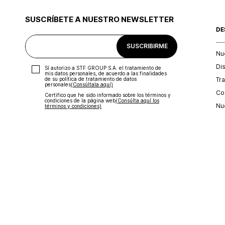
SUSCRÍBETE A NUESTRO NEWSLETTER
DE
SUSCRIBIRME
Nu
Di
Sí autorizo a STF GROUP S.A. el tratamiento de
mis datos personales, de acuerdo a las finalidades
Tr
de su política de tratamiento de datos
personales‎
(Consúltala aquí)
Con
Certifico que he sido informado sobre los términos y
condiciones de la página web‎
(Consúlta aquí los
Nu
términos y condiciones)