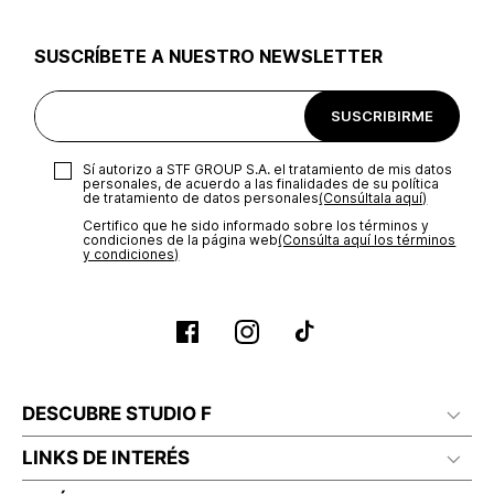
utilizar el mismo empaque en que te entregamos tu pedido o
utilizar un empaque de tu preferencia, sin embargo es
SUSCRÍBETE A NUESTRO NEWSLETTER
importante que el empaque sea el adecuado según la
naturaleza del producto para que no se vea afectada su
integridad durante el proceso de transporte. El costo del
SUSCRIBIRME
transporte será asumido por STF GROUP S.A.
Recuerda que para el trámite del envío deberás contactarte
Sí autorizo a STF GROUP S.A. el tratamiento de mis datos
con un agente de servicio al cliente quien te indicará los
personales, de acuerdo a las finalidades de su política
pasos a seguir y posteriormente programará la recogida del
de tratamiento de datos personales‎
(Consúltala aquí)
producto en la dirección acordada.
Certifico que he sido informado sobre los términos y
condiciones de la página web‎
(Consúlta aquí los términos
y condiciones)
DESCUBRE STUDIO F
LINKS DE INTERÉS