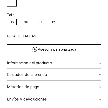
Talla
06
08
10
12
GUIA DE TALLAS
Asesoría personalizada
Información del producto
Falda midi con insumo rayón viscosa 93% elastano 7% 93.00%
Cuidados de la prenda
rayón viscosa/7.00% elastano/elastane
Lavar a mano. retirar los accesorios antes de lavar. no
Métodos de pago
planchar
Tarjetas de crédito: Visa, Dinners, Master Card y American
Envíos y devoluciones
No usar lejia
Express.