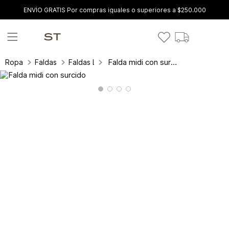
ENVÍO GRATIS Por compras iguales o superiores a $250.000
Falda midi con surcido
Ropa
Faldas
Faldas Largas