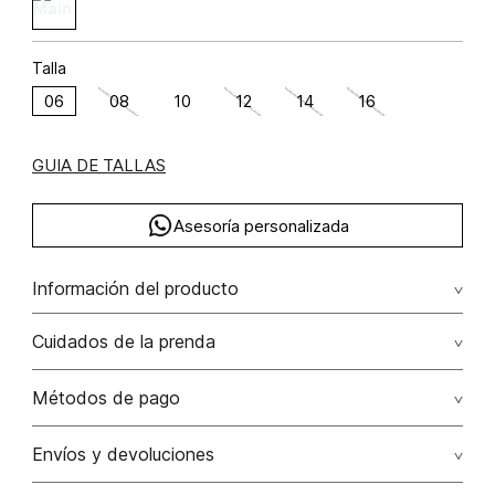
Talla
06
08
10
12
14
16
GUIA DE TALLAS
Asesoría personalizada
Información del producto
Falda midi con surcido lino 53% lyocell 34% poliéster 13%
Cuidados de la prenda
53.00% lino/linen34.00% lyocell/lyocell13.00%
poliéster/polyester
Lavado profesional en húmedo (w) planchar con vapor
Métodos de pago
puede causar daño irreversible
Tarjetas de crédito: Visa, Dinners, Master Card y American
Envíos y devoluciones
No lavar
Express.