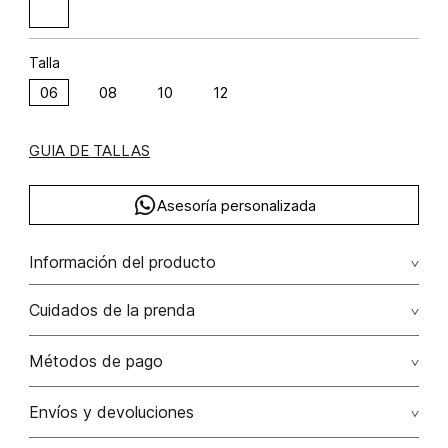
Talla
06
08
10
12
GUIA DE TALLAS
Asesoría personalizada
Información del producto
Falda midi cortes con correa
Cuidados de la prenda
Composición: ALGODÓN 100%
No remojar. no retorcer / ni exprimir. el acabado rústico de
Métodos de pago
esta prenda hace parte del diseño
Tarjetas de crédito: Visa, Dinners, Master Card y American
Envíos y devoluciones
No usar lejia
Express.